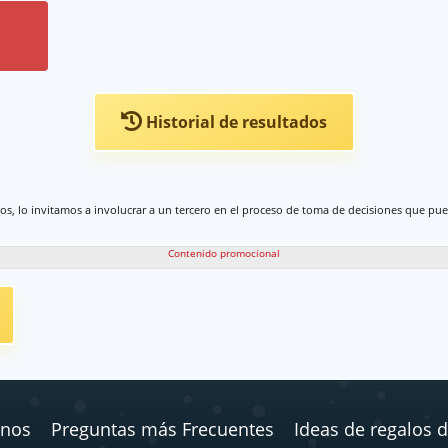
Historial de resultados
rteos, lo invitamos a involucrar a un tercero en el proceso de toma de decisiones que pu
Contenido promocional
enos
Preguntas más Frecuentes
Ideas de regalos 