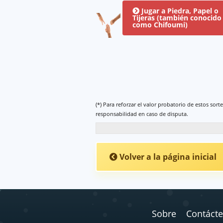
Jugar a Piedra, Papel o
Tijeras (también conocido
como Chifoumi)
(*) Para reforzar el valor probatorio de estos so
responsabilidad en caso de disputa.
Volver a la página inicial
Sobre
Contáct