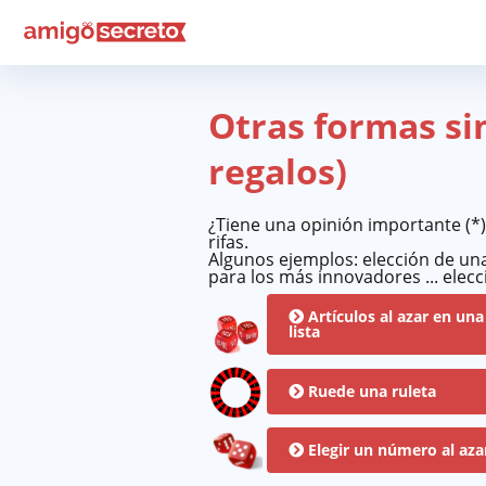
Otras formas si
regalos)
¿Tiene una opinión importante (*)
rifas.
Algunos ejemplos: elección de una 
para los más innovadores ... elecci
Artículos al azar en una
lista
Ruede una ruleta
Elegir un número al aza