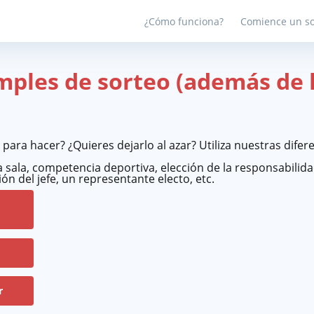
¿Cómo funciona?
Comience un so
mples de sorteo (además de l
 para hacer? ¿Quieres dejarlo al azar? Utiliza nuestras dife
sala, competencia deportiva, elección de la responsabilidad
ón del jefe, un representante electo, etc.
r